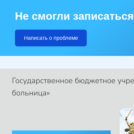
Не смогли записаться
Skip to main content
Написать о проблеме
Государственное бюджетное учр
больница»