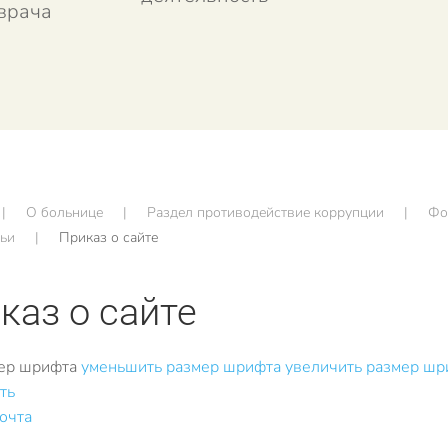
врача
О больнице
Раздел противодействие коррупции
Фо
тьи
Приказ о сайте
каз о сайте
ер шрифта
уменьшить размер шрифта
увеличить размер шр
ть
почта