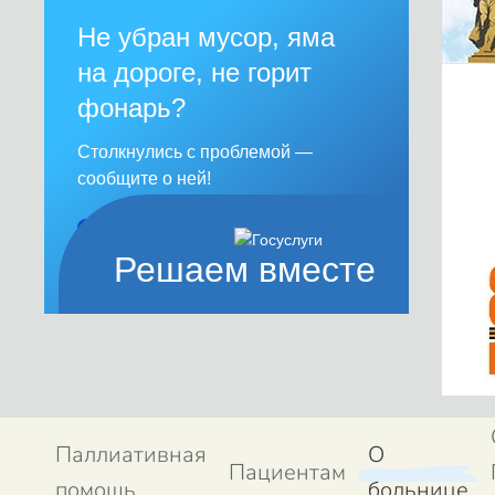
Не убран мусор, яма
на дороге, не горит
фонарь?
Столкнулись с проблемой —
сообщите о ней!
Сообщить о проблеме
Решаем вместе
Паллиативная
О
Пациентам
помощь
больнице