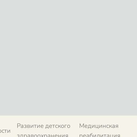
Развитие детского
Медицинская
ости
здравоохранения
реабилитация