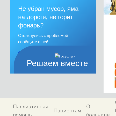
Не убран мусор, яма
на дороге, не горит
фонарь?
Столкнулись с проблемой —
сообщите о ней!
Сообщить о проблеме
Решаем вместе
Паллиативная
О
Пациентам
помощь
больнице