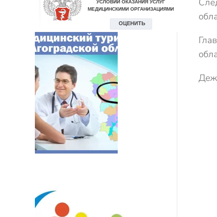
Сле
обла
Гла
обла
Деж