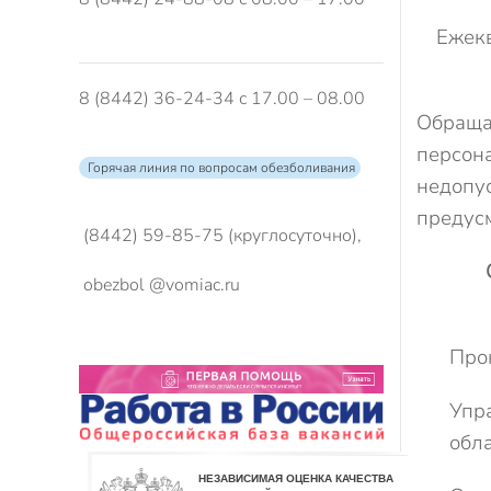
Ежекв
8 (8442) 36-24-34 с 17.00 – 08.00
Обращае
персона
Горячая линия по вопросам обезболивания
недопус
предусм
(8442) 59-85-75 (круглосуточно),
obezbol @vomiac.ru
Про
Упр
обл