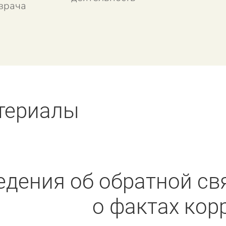
врача
териалы
едения об обратной св
о фактах кор