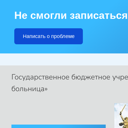
Не смогли записаться
Skip to main content
Написать о проблеме
Государственное бюджетное учр
больница»