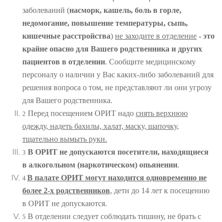
заболеваний (
насморк, кашель, боль в горле,
недомогание, повышение температуры, сыпь,
кишечные расстройства
)
не заходите в отделение
- это
крайне опасно для Вашего родственника и других
пациентов в отделении
. Сообщите медицинскому
персоналу о наличии у Вас каких-либо заболеваний для
решения вопроса о том, не представляют ли они угрозу
для Вашего родственника.
Перед посещением ОРИТ надо
снять верхнюю
2
одежду, надеть бахилы, халат, маску, шапочку,
тщательно вымыть руки.
В ОРИТ не допускаются посетители, находящиеся
3
в алкогольном (наркотическом) опьянении
.
В палате ОРИТ могут находится одновременно не
4
более 2-х родственников
, дети до 14 лет к посещению
в ОРИТ не допускаются.
В отделении следует соблюдать тишину, не брать с
5